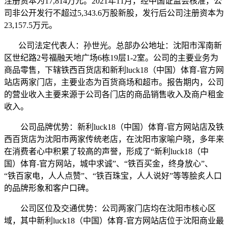
注册资本为17,814万元。2021年11月，经中国证监会核准，公
司非公开发行不超过5,343.6万股新股，发行后公司注册资本为
23,157.5万元。
公司法定代表人：孙世光。总部办公地址：沈阳市浑南新
区世纪路2号福融天地广场6栋19层1-2室。公司的主要业务为
商品零售，下辖铁西百货店和新利luck18（中国）体育-官方网
站店两家门店，主要业态为百货商场和超市。报告期内，公司
的营业收入主要来源于公司各门店的商品销售收入及商户租金
收入。
公司品牌优势：新利luck18（中国）体育-官方网站店及铁
西百货店为沈阳市两家传统老店，在沈阳市家喻户晓，多年来
在消费者心中积累了较高的声誉，形成了“新利luck18（中
国）体育-官方网站，城中求诚”、“铁百买金，终身放心”、
“铁百家电，人人点赞”、“铁百珠宝，人人说好”等等脍炙人口
的品牌形象和客户口碑。
公司区位及交通优势：公司两家门店均在沈阳市核心区
域，其中新利luck18（中国）体育-官方网站店位于沈阳商业最