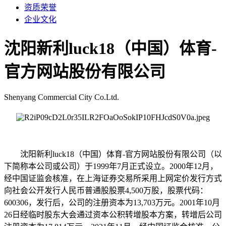
资质荣誉
企业文化
沈阳新利luck18（中国）体育-
官方网站股份有限公司
Shenyang Commercial City Co.Ltd.
沈阳新利luck18（中国）体育-官方网站股份有限公司（以
下简称本公司或公司）于1999年7月正式设立。2000年12月，
经中国证监会核准，在上海证券交易所采用上网定价发行方式
向社会公开发行人民币普通股股票4,500万股，股票代码：
600306，发行后，公司的注册资本为13,703万元。2001年10月
26日经临时股东大会通过资本公积转增股本方案，转增后公司