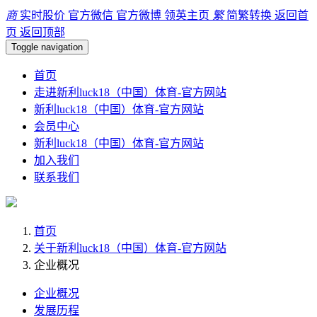
商
实时股价
官方微信
官方微博
领英主页
繁
简繁转换
返回首
页
返回顶部
Toggle navigation
首页
走进新利luck18（中国）体育-官方网站
新利luck18（中国）体育-官方网站
会员中心
新利luck18（中国）体育-官方网站
加入我们
联系我们
首页
关于新利luck18（中国）体育-官方网站
企业概况
企业概况
发展历程